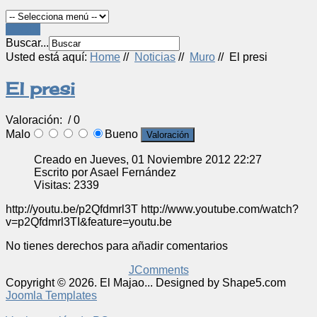
LOGIN
Buscar...
Usted está aquí:
Home
//
Noticias
//
Muro
//
El presi
El presi
Valoración:
/ 0
Malo
Bueno
Creado en Jueves, 01 Noviembre 2012 22:27
Escrito por Asael Fernández
Visitas: 2339
http://youtu.be/p2Qfdmrl3T http://www.youtube.com/watch?
v=p2Qfdmrl3TI&feature=youtu.be
No tienes derechos para añadir comentarios
JComments
Copyright © 2026. El Majao... Designed by Shape5.com
Joomla Templates