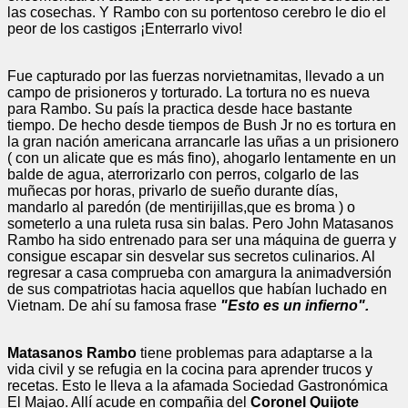
las cosechas. Y Rambo con su portentoso cerebro le dio el
peor de los castigos ¡Enterrarlo vivo!
Fue capturado por las fuerzas norvietnamitas, llevado a un
campo de prisioneros y torturado. La tortura no es nueva
para Rambo. Su país la practica desde hace bastante
tiempo. De hecho desde tiempos de Bush Jr no es tortura en
la gran nación americana arrancarle las uñas a un prisionero
( con un alicate que es más fino), ahogarlo lentamente en un
balde de agua, aterrorizarlo con perros, colgarlo de las
muñecas por horas, privarlo de sueño durante días,
mandarlo al paredón (de mentirijillas,que es broma ) o
someterlo a una ruleta rusa sin balas. Pero John Matasanos
Rambo ha sido entrenado para ser una máquina de guerra y
consigue escapar sin desvelar sus secretos culinarios. Al
regresar a casa comprueba con amargura la animadversión
de sus compatriotas hacia aquellos que habían luchado en
Vietnam. De ahí su famosa frase
"Esto es un infierno".
Matasanos Rambo
tiene problemas para adaptarse a la
vida civil y se refugia en la cocina para aprender trucos y
recetas. Esto le lleva a la afamada Sociedad Gastronómica
El Majao. Allí acude en compañia del
Coronel Quijote