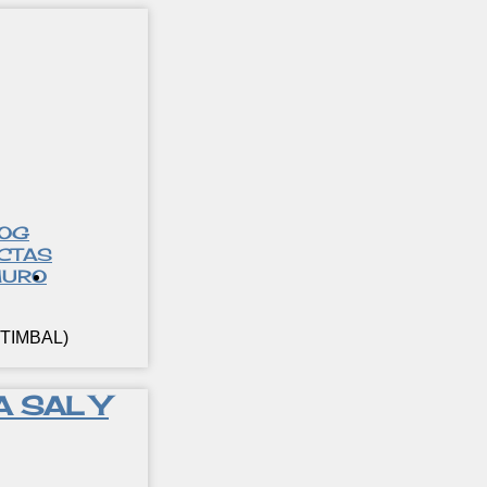
LOG
CTAS
URO
TIMBAL)
 SAL Y