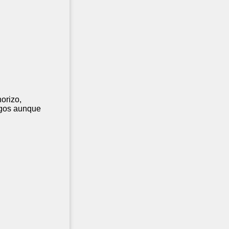
orizo,
agos aunque