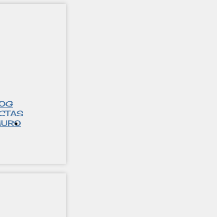
LOG
CTAS
URO