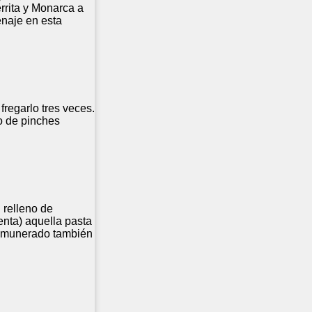
rrita y Monarca a
enaje en esta
regarlo tres veces.
do de pinches
 relleno de
enta) aquella pasta
 remunerado también