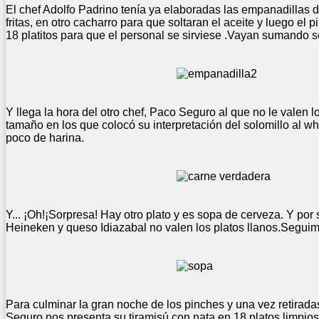
El chef Adolfo Padrino tenía ya elaboradas las empanadillas de
fritas, en otro cacharro para que soltaran el aceite y luego e
18 platitos para que el personal se sirviese .Vayan sumando s
Y llega la hora del otro chef, Paco Seguro al que no le valen l
tamaño en los que colocó su interpretación del solomillo al whi
poco de harina.
Y... ¡Oh!¡Sorpresa! Hay otro plato y es sopa de cerveza. Y po
Heineken y queso Idiazabal no valen los platos llanos.Segui
Para culminar la gran noche de los pinches y una vez retirada
Seguro nos presenta su tiramisú con nata en 18 platos limpios