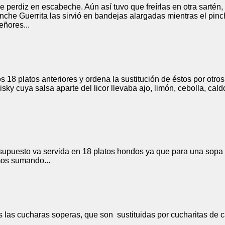
 perdiz en escabeche. Aún así tuvo que freírlas en otra sartén,
l pinche Guerrita las sirvió en bandejas alargadas mientras el pi
eñores...
os 18 platos anteriores y ordena la sustitución de éstos por otr
sky cuya salsa aparte del licor llevaba ajo, limón, cebolla, cald
r supuesto va servida en 18 platos hondos ya que para una sopa
mos sumando...
s las cucharas soperas, que son sustituidas por cucharitas de c
.