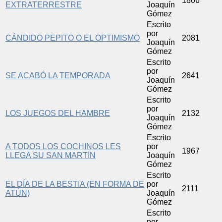
1806
EXTRATERRESTRE
Joaquín
Gómez
Escrito
por
CÁNDIDO PEPITO O EL OPTIMISMO
2081
Joaquín
Gómez
Escrito
por
SE ACABÓ LA TEMPORADA
2641
Joaquín
Gómez
Escrito
por
LOS JUEGOS DEL HAMBRE
2132
Joaquín
Gómez
Escrito
A TODOS LOS COCHINOS LES
por
1967
LLEGA SU SAN MARTÍN
Joaquín
Gómez
Escrito
EL DÍA DE LA BESTIA (EN FORMA DE
por
2111
ATÚN)
Joaquín
Gómez
Escrito
por