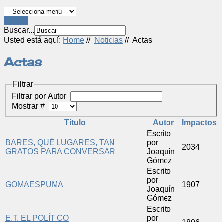
LOGIN
Buscar...
Usted está aquí:
Home
//
Noticias
//
Actas
Actas
Filtrar
Filtrar por Autor
Mostrar #
Título
Autor
Impactos
Escrito
BARES, QUÉ LUGARES, TAN
por
2034
GRATOS PARA CONVERSAR
Joaquín
Gómez
Escrito
por
GOMAESPUMA
1907
Joaquín
Gómez
Escrito
E.T. EL POLÍTICO
por