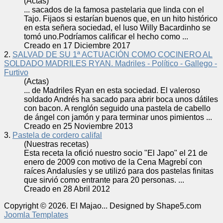
(Actas)
... sacados de la famosa
pastela
ria que linda con el
Tajo. Fijaos si estarían buenos que, en un hito histórico
en esta señera sociedad, el luso Willy Bacardinho se
tomó uno.Podríamos calificar el hecho como ...
Creado en 17 Diciembre 2017
2.
SALVAD DE SU 1ª ACTUACIÓN COMO COCINERO AL
SOLDADO MADRILES RYAN. Madriles - Político - Gallego -
Furtivo
(Actas)
... de Madriles Ryan en esta sociedad. El valeroso
soldado Andrés ha sacado para abrir boca unos dátiles
con bacon. A renglón seguido una
pastela
de cabello
de ángel con jamón y para terminar unos pimientos ...
Creado en 25 Noviembre 2013
3.
Pastela de cordero califal
(Nuestras recetas)
Esta receta la ofició nuestro socio "El Japo" el 21 de
enero de 2009 con motivo de la Cena Magrebí con
raíces Andalusíes y se utilizó para dos
pastela
s finitas
que sirvió como entrante para 20 personas. ...
Creado en 28 Abril 2012
Copyright © 2026. El Majao... Designed by Shape5.com
Joomla Templates