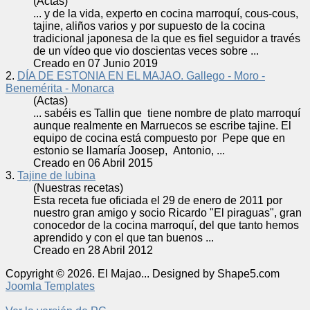
(Actas)
... y de la vida, experto en cocina marroquí, cous-cous,
tajine
, aliños varios y por supuesto de la cocina
tradicional japonesa de la que es fiel seguidor a través
de un vídeo que vio doscientas veces sobre ...
Creado en 07 Junio 2019
2.
DÍA DE ESTONIA EN EL MAJAO. Gallego - Moro -
Benemérita - Monarca
(Actas)
... sabéis es Tallin que tiene nombre de plato marroquí
aunque realmente en Marruecos se escribe
tajine
. El
equipo de cocina está compuesto por Pepe que en
estonio se llamaría Joosep, Antonio, ...
Creado en 06 Abril 2015
3.
Tajine de lubina
(Nuestras recetas)
Esta receta fue oficiada el 29 de enero de 2011 por
nuestro gran amigo y socio Ricardo "El piraguas", gran
conocedor de la cocina marroquí, del que tanto hemos
aprendido y con el que tan buenos ...
Creado en 28 Abril 2012
Copyright © 2026. El Majao... Designed by Shape5.com
Joomla Templates