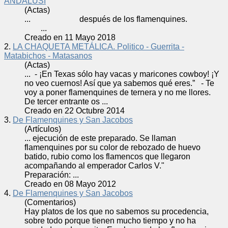
ANDALUSÍ
(Actas)
... después de los
flamenquines
.
...
Creado en 11 Mayo 2018
2.
LA CHAQUETA METÁLICA. Politico - Guerrita -
Matabichos - Matasanos
(Actas)
... - ¡En Texas sólo hay vacas y maricones cowboy! ¡Y
no veo cuernos! Así que ya sabemos qué eres.” - Te
voy a poner
flamenquines
de ternera y no me llores.
De tercer entrante os ...
Creado en 22 Octubre 2014
3.
De Flamenquines y San Jacobos
(Artículos)
... ejecución de este preparado. Se llaman
flamenquines
por su color de rebozado de huevo
batido, rubio como los flamencos que llegaron
acompañando al emperador Carlos V."
Preparación: ...
Creado en 08 Mayo 2012
4.
De Flamenquines y San Jacobos
(Comentarios)
Hay platos de los que no sabemos su procedencia,
sobre todo porque tienen mucho tiempo y no ha