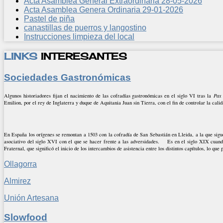
Acta Asamblea General Extraordinaria 28-05-2026
Acta Asamblea Genera Ordinaria 29-01-2026
Pastel de piña
canastillas de puerros y langostino
Instrucciones limpieza del local
LINKS
INTERESANTES
Sociedades Gastronómicas
Algunos historiadores fijan el nacimiento de las cofradías gastronómicas en el siglo VI tras la
Pax
Emilion, por el rey de Inglaterra y duque de Aquitania Juan sin Tierra, con el fin de controlar la calid
En España los orígenes se remontan a 1503 con la cofradía de San Sebastián en Lleida, a la que sigu
asociativo del siglo XVI con el que se hacer frente a las adversidades. Es en el siglo XIX cuand
Fraternal, que significó el inicio de los intercambios de asistencia entre los distintos capítulos, lo 
Ollagorra
Almirez
Unión Artesana
Slowfood