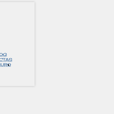
LOG
CTAS
URO