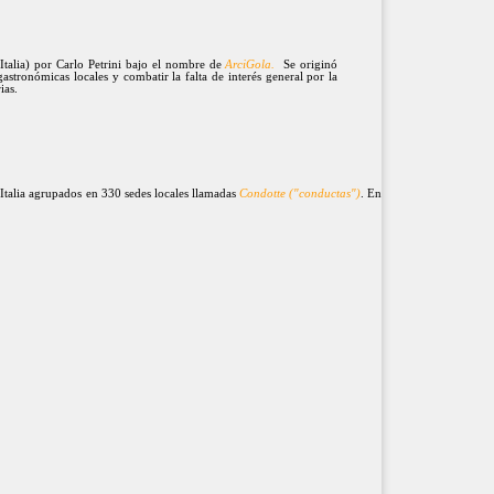
alia) por Carlo Petrini bajo el nombre de
ArciGola.
Se originó
gastronómicas locales y combatir la falta de interés general por la
rias.
Italia agrupados en 330 sedes locales llamadas
Condotte ("conductas")
. En