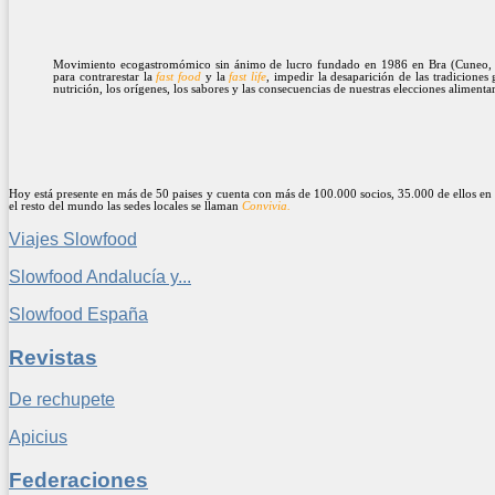
Movimiento ecogastromómico sin ánimo de lucro fundado en 1986 en Bra (Cuneo, It
para contrarestar la
fast food
y la
fast life
, impedir la desaparición de las tradiciones 
nutrición, los orígenes, los sabores y las consecuencias de nuestras elecciones alimenta
Hoy está presente en más de 50 paises y cuenta con más de 100.000 socios, 35.000 de ellos en 
el resto del mundo las sedes locales se llaman
Convivia.
Viajes Slowfood
Slowfood Andalucía y...
Slowfood España
Revistas
De rechupete
Apicius
Federaciones