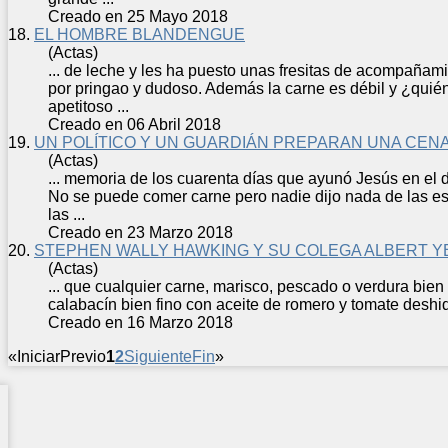
Creado en 25 Mayo 2018
18.
EL HOMBRE BLANDENGUE
(Actas)
... de leche y les ha puesto unas fresitas de acompaña
por pringao y dudoso. Además la
carne
es débil y ¿quié
apetitoso ...
Creado en 06 Abril 2018
19.
UN POLÍTICO Y UN GUARDIÁN PREPARAN UNA CEN
(Actas)
... memoria de los cuarenta días que ayunó Jesús en el 
No se puede comer
carne
pero nadie dijo nada de las e
las ...
Creado en 23 Marzo 2018
20.
STEPHEN WALLY HAWKING Y SU COLEGA ALBERT Y
(Actas)
... que cualquier
carne
, marisco, pescado o verdura bien
calabacín bien fino con aceite de romero y tomate desh
Creado en 16 Marzo 2018
«
Iniciar
Previo
1
2
Siguiente
Fin
»