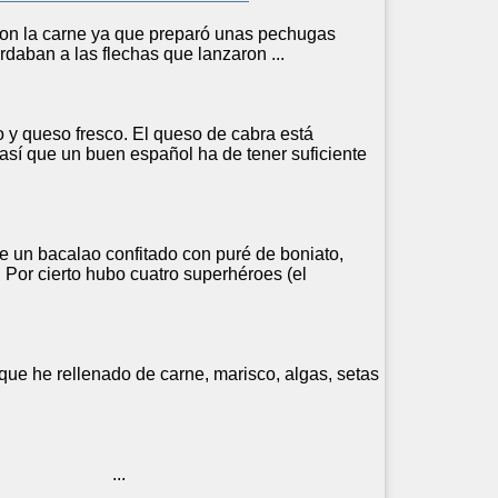
con la
carne
ya que preparó unas pechugas
rdaban a las flechas que lanzaron ...
 y queso fresco. El queso de cabra está
 así que un buen español ha de tener suficiente
ce un bacalao confitado con puré de boniato,
. Por cierto hubo cuatro superhéroes (el
 que he rellenado de
carne
, marisco, algas, setas
omillo ...