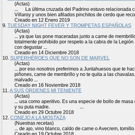
(Actas)
... La última cruzada del Padrino estuvo relacionada 
Villaroy y unos bien afilados pinchitos de cerdo que reco
Creado en 12 Enero 2019
9.
TUESDAY NIGHT FEVER Y TROMPETAS ESPAÑOLAS
(Actas)
... ya que las pone maceradas junto a
carne
de membrillo
totalmente prohibido por respeto a la cabra de la Legión
con degustar ...
Creado en 14 Diciembre 2018
10.
SUPERHÉROES QUE NO SON DE MARVEL
(Actas)
... por eso nosotros preferimos a Juntahuesos que te ha
piñones,
carne
de membrillo y no te quita a las chavalas
malvado ...
Creado en 16 Noviembre 2018
11.
A SUS ÓRDENES MI TENIENTE
(Actas)
... usa como aperitivo. Es una especie de bollo de masa
y su puta madre. ...
Creado en 29 Octubre 2018
12.
CONEJO A LA MOSTAZA
(Nuestras recetas)
... de ajo, vino blanco, caldo de
carne
o Avecrem, t
Creado en 19 Octubre 2018