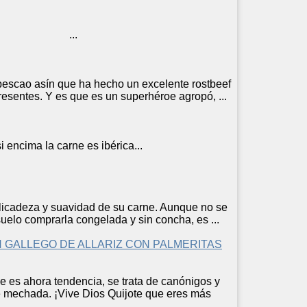
omillo ...
escao asín que ha hecho un excelente rostbeef
resentes. Y es que es un superhéroe agropó, ...
 si encima la
carne
es ibérica...
elicadeza y suavidad de su
carne
. Aunque no se
uelo comprarla congelada y sin concha, es ...
UN GALLEGO DE ALLARIZ CON PALMERITAS
ue es ahora tendencia, se trata de canónigos y
e
mechada. ¡Vive Dios Quijote que eres más