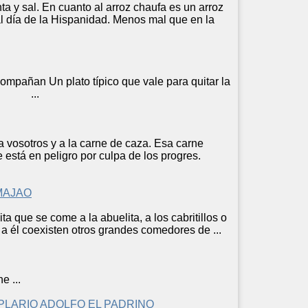
ta y sal. En cuanto al arroz chaufa es un arroz
 día de la Hispanidad. Menos mal que en la
mpañan Un plato típico que vale para quitar la
asa. ...
a vosotros y a la
carne
de caza. Esa
carne
e está en peligro por culpa de los progres.
MAJAO
a que se come a la abuelita, a los cabritillos o
 a él coexisten otros grandes comedores de ...
ne
...
PLARIO ADOLFO EL PADRINO