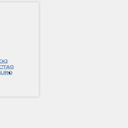
LOG
CTAS
URO