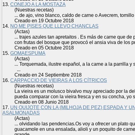
13.
CONEJO A LA MOSTAZA
(Nuestras recetas)
... de ajo, vino blanco, caldo de
carne
o Avecrem, t
Creado en 19 Octubre 2018
14.
NO ME PISES QUE LLEVO CHANCLAS
(Actas)
... trajes azules tan apretaitos . Es más de
carne
que de p
con frutas del bosque que provocó el ansia viva de los p
Creado en 05 Octubre 2018
15.
GOMAESPUMA
(Actas)
... Torquemada, ilustre español, a la
carne
a la parrilla y
...
Creado en 24 Septiembre 2018
16.
CARPACCIO DE VIEIRAS A LOS CÍTRICOS
(Nuestras recetas)
La vieira es un molusco bivalvo muy apreciado por la d
pueda comparar con la vieira fresca y en su concha, yo s
Creado en 08 Junio 2018
17.
UN QUIJOTE CON LA (MILHOJA DE PEZ) ESPADA Y 
ASALMONADAS
(Actas)
... olvidando las pendencias.Os voy a ofrecer un plato q
guacamole en una ensalada, alioli y un poquito de
carn
grande ...