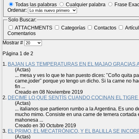
Todas las palabras
Cualquier palabra
Frase Exac
Ordenar:
Solo Buscar:
ATTACHMENTS
Categorías
Contactos
Artícu
Comentarios
Mostrar #
Página 1 de 2
1.
BAJAN LAS TEMPERATURAS EN EL MAJAO GRACIAS 
(Actas)
... mesa y ves lo que te han puesto dices: "Coño quita p
carne
,joder" porque yo tengo un dicho. Si la
carne
no hac
fin ...
Creado en 08 Noviembre 2019
2.
DECIME LO QUE SENTÍS CUANDO COCINAN EL TIGRE
(Actas)
... italianos que partieron rumbo a la Argentina. Es uno 
mucho mimo. Consiste en una
carne
de ternera cortada 
mahonesa ...
Creado en 30 Octubre 2019
3.
EL PRIMO, EL MECATRÓNICO, Y EL BALILLA SE INCO
(Actas)