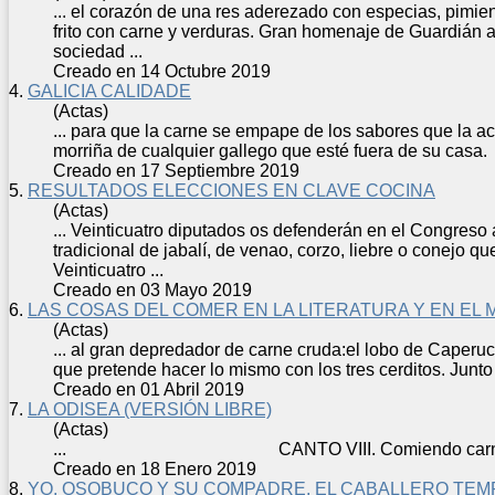
... el corazón de una res aderezado con especias, pimien
frito con
carne
y verduras. Gran homenaje de Guardián al
sociedad ...
Creado en 14 Octubre 2019
4.
GALICIA CALIDADE
(Actas)
... para que la
carne
se empape de los sabores que la aco
morriña de cualquier gallego que esté fuera de su c
Creado en 17 Septiembre 2019
5.
RESULTADOS ELECCIONES EN CLAVE COCINA
(Actas)
... Veinticuatro diputados os defenderán en el Congreso 
tradicional de jabalí, de venao, corzo, liebre o conejo qu
Veinticuatro ...
Creado en 03 Mayo 2019
6.
LAS COSAS DEL COMER EN LA LITERATURA Y EN EL 
(Actas)
... al gran depredador de
carne
cruda:el lobo de Caperucit
que pretende hacer lo mismo con los tres cerditos. Junto
Creado en 01 Abril 2019
7.
LA ODISEA (VERSIÓN LIBRE)
(Actas)
... CANTO VIII. Comiendo
car
Creado en 18 Enero 2019
8.
YO, OSOBUCO Y SU COMPADRE, EL CABALLERO TEM