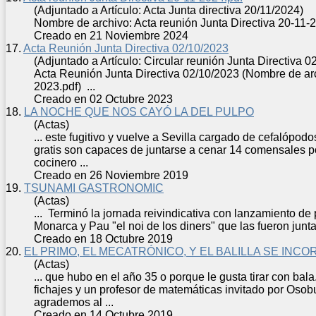
(Adjuntado a Artículo: Acta Junta directiva 20/11/2024)
Nombre de archivo: Acta reunión
Junta
Directiva 20-11-20
Creado en 21 Noviembre 2024
17.
Acta Reunión Junta Directiva 02/10/2023
(Adjuntado a Artículo: Circular reunión Junta Directiva 0
Acta Reunión
Junta
Directiva 02/10/2023 (Nombre de ar
2023.pdf) ...
Creado en 02 Octubre 2023
18.
LA NOCHE QUE NOS CAYÓ LA DEL PULPO
(Actas)
... este fugitivo y vuelve a Sevilla cargado de cefalópo
gratis son capaces de
junta
rse a cenar 14 comensales p
cocinero ...
Creado en 26 Noviembre 2019
19.
TSUNAMI GASTRONOMIC
(Actas)
... Terminó la jornada reivindicativa con lanzamiento de
Monarca y Pau "el noi de los diners" que las fueron
junt
Creado en 18 Octubre 2019
20.
EL PRIMO, EL MECATRÓNICO, Y EL BALILLA SE INC
(Actas)
... que hubo en el año 35 o porque le gusta tirar con bal
fichajes y un profesor de matemáticas invitado por Oso
agrademos al ...
Creado en 14 Octubre 2019