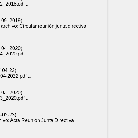
2_2018.pdf ...
10_09_2019)
archivo: Circular reunión
junta
directiva
10_04_2020)
4_2020.pdf ...
7-04-22)
04-2022.pdf ...
04_03_2020)
3_2020.pdf ...
3-02-23)
hivo: Acta Reunión
Junta
Directiva