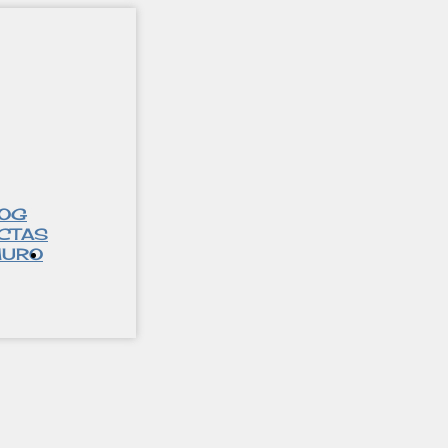
LOG
CTAS
URO