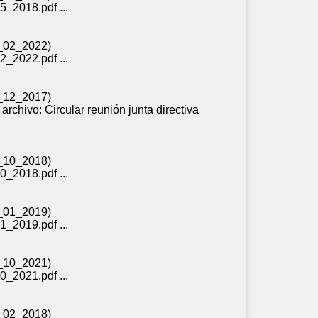
5_2018.pdf ...
21_02_2022)
2_2022.pdf ...
19_12_2017)
archivo: Circular reunión
junta
directiva
17_10_2018)
0_2018.pdf ...
17_01_2019)
1_2019.pdf ...
14_10_2021)
0_2021.pdf ...
13_02_2018)