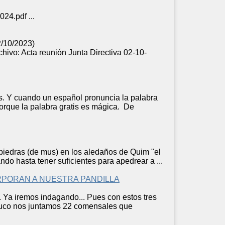
24.pdf ...
2/10/2023)
chivo: Acta reunión
Junta
Directiva 02-10-
dos. Y cuando un español pronuncia la palabra
orque la palabra gratis es mágica. De
 piedras (de mus) en los aledaños de Quim "el
a
ndo hasta tener suficientes para apedrear a ...
ORPORAN A NUESTRA PANDILLA
a. Ya iremos indagando... Pues con estos tres
buco nos
junta
mos 22 comensales que