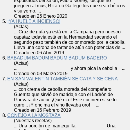
expulsados del salón, Pablo Money, los que no
jueguen al mus, Ricardo Gallego los que sean béticos
y su yerno, ...
Creado en 25 Enero 2020
5.
¡YA HUELE A INCIENSO!
(Actas)
... Cruz de guía ya está en la Campana pero nuestro
capataz todavía está en la Hermandad sacando el
segundo paso también de color morado por la
cebolla
.
Lleva una corona de tartar de atún con potencias de ...
Creado en 06 Abril 2019
6.
BABADUM BADUM BADUM BADUM BADERO
(Actas)
... y ahora pica la
cebolla
...
Creado en 08 Marzo 2019
7.
EN SAN VALENTÍN TAMBIÉN SE CATA Y SE CENA
(Actas)
... con crema de
cebolla
morada del compañero
Guerrita que sirvió de maridaje con el Ladrón de
Guevara de autor. ¡Qué rico! Este cocinero si se lo
curró... ¡Y encima el vino llevaba oro! ...
Creado en 16 Febrero 2019
8.
CONEJO A LA MOSTAZA
(Nuestras recetas)
... Una porción de mantequilla. Una