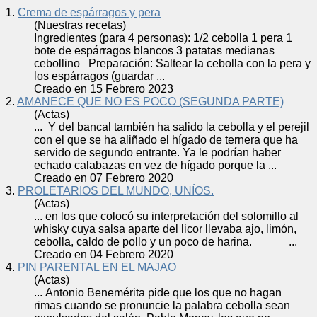
1.
Crema de espárragos y pera
(Nuestras recetas)
Ingredientes (para 4 personas): 1/2
cebolla
1 pera 1
bote de espárragos blancos 3 patatas medianas
cebollino Preparación: Saltear la
cebolla
con la pera y
los espárragos (guardar ...
Creado en 15 Febrero 2023
2.
AMANECE QUE NO ES POCO (SEGUNDA PARTE)
(Actas)
... Y del bancal también ha salido la
cebolla
y el perejil
con el que se ha aliñado el hígado de ternera que ha
servido de segundo entrante. Ya le podrían haber
echado calabazas en vez de hígado porque la ...
Creado en 07 Febrero 2020
3.
PROLETARIOS DEL MUNDO, UNÍOS.
(Actas)
... en los que colocó su interpretación del solomillo al
whisky cuya salsa aparte del licor llevaba ajo, limón,
cebolla
, caldo de pollo y un poco de harina. ...
Creado en 04 Febrero 2020
4.
PIN PARENTAL EN EL MAJAO
(Actas)
... Antonio Benemérita pide que los que no hagan
rimas cuando se pronuncie la palabra
cebolla
sean