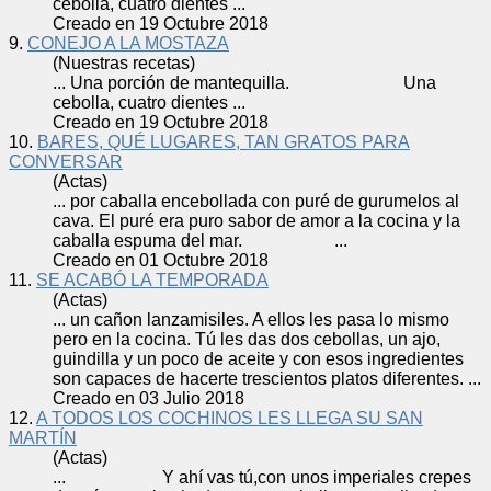
cebolla
, cuatro dientes ...
Creado en 19 Octubre 2018
9.
CONEJO A LA MOSTAZA
(Nuestras recetas)
... Una porción de mantequilla. Una
cebolla
, cuatro dientes ...
Creado en 19 Octubre 2018
10.
BARES, QUÉ LUGARES, TAN GRATOS PARA
CONVERSAR
(Actas)
... por caballa en
cebolla
da con puré de gurumelos al
cava. El puré era puro sabor de amor a la cocina y la
caballa espuma del mar. ...
Creado en 01 Octubre 2018
11.
SE ACABÓ LA TEMPORADA
(Actas)
... un cañon lanzamisiles. A ellos les pasa lo mismo
pero en la cocina. Tú les das dos
cebolla
s, un ajo,
guindilla y un poco de aceite y con esos ingredientes
son capaces de hacerte trescientos platos diferentes. ...
Creado en 03 Julio 2018
12.
A TODOS LOS COCHINOS LES LLEGA SU SAN
MARTÍN
(Actas)
... Y ahí vas tú,con unos imperiales crepes