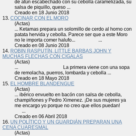
de atún escabechado con su
cebolla
caramelizada, su
salsa de piquillo, queso ...
Creado en 18 Junio 2018
13.
COCINAR CON EL MORO
(Actas)
... Ketamas prepara un solomillo de cerdo al horno con
patata hervida y
cebolla
. Parece ser que a este Moro
no le importa comer halufo... ...
Creado en 08 Junio 2018
14.
ROBIN RASPUTÍN, LITTLE BARBAS JOHN Y
MUCHAS FLECHAS CON CIGALAS
(Actas)
... La primera viene con una sopa
de remolacha, puerros, lombarda y
cebolla
...
Creado en 18 Mayo 2018
15.
EL HOMBRE BLANDENGUE
(Actas)
... ibérico envuelto en bacón con salsa de
cebolla
,
champiñones y Pedro Ximenez. ¡De sus mujeres ya
me encargo yo porque no creo que ellos puedan!
...
Creado en 06 Abril 2018
16.
UN POLÍTICO Y UN GUARDIÁN PREPARAN UNA
CENA CUARESMAL
(Actas)