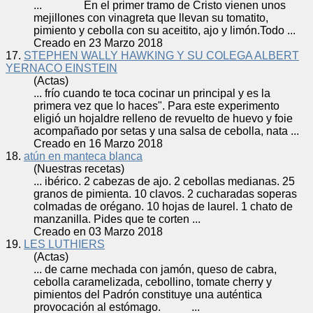
... En el primer tramo de Cristo vienen unos
mejillones con vinagreta que llevan su tomatito,
pimiento y
cebolla
con su aceitito, ajo y limón.Todo ...
Creado en 23 Marzo 2018
17.
STEPHEN WALLY HAWKING Y SU COLEGA ALBERT
YERNACO EINSTEIN
(Actas)
... frío cuando te toca cocinar un principal y es la
primera vez que lo haces". Para este experimento
eligió un hojaldre relleno de revuelto de huevo y foie
acompañado por setas y una salsa de
cebolla
, nata ...
Creado en 16 Marzo 2018
18.
atún en manteca blanca
(Nuestras recetas)
... ibérico. 2 cabezas de ajo. 2
cebolla
s medianas. 25
granos de pimienta. 10 clavos. 2 cucharadas soperas
colmadas de orégano. 10 hojas de laurel. 1 chato de
manzanilla. Pides que te corten ...
Creado en 03 Marzo 2018
19.
LES LUTHIERS
(Actas)
... de carne mechada con jamón, queso de cabra,
cebolla
caramelizada, cebollino, tomate cherry y
pimientos del Padrón constituye una auténtica
provocación al estómago. ...