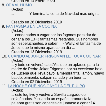
Creado en 14 Enero 2020
8.
ODA AL HUMO
(Actas)
... Y termina la
cena
de Navidad más original
...
Creado en 26 Diciembre 2019
9.
FANTASMAS EN LA COCINA
(Actas)
... condenados a vagar por los fogones para dar de
cena
r a los 13+3 fantasmas restantes. Sus nombres
son espeluznantes, a saber : - Wally, el fantasma de
Jerez, que lo mismo aparece un día ...
Creado en 13 Diciembre 2019
10.
CUANDO AL JOKER FRIGOMAN LE TOCA COCINAR
(Actas)
... y todo se volverá caos"Así que un aplauso para la
madre de Pedro Joker Frigoman por su excelente bolo
de Lu
cena
que lleva pavo, almendra frita, jamón, huevo
batido, pimienta, sal,pan rallado y un buen ...
Creado en 02 Diciembre 2019
11.
LA NOCHE QUE NOS CAYÓ LA DEL PULPO
(Actas)
... este fugitivo y vuelve a Sevilla cargado de
cefalópodos. Y cuando un español pronuncia la
palabra gratis son capaces de juntarse a
cena
r 14