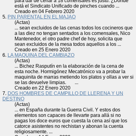
para dar de
cena
r a 18 comensales es justo. ¿Dónde
está el Sindicato Unificado de pinches cuando ...
Creado en 04 Febrero 2020
5.
PIN PARENTAL EN EL MAJAO
(Actas)
... sean excluidos de las
cena
s todos los cocineros que
a las diez no tengan sentados a los comensales, Nico
Mantenedor, el otro padre chef de hoy, solicita que
sean excluidos de la mesa todos aquellos a los ...
Creado en 25 Enero 2020
6.
LA MAQUINA DEL CAMBIAZO
(Actas)
... Bichez Rasputín en la elaboración de la
cena
de
esta noche. Hormigónez Mecatrónico va a probar la
maquinita de marras metiendo los platos y ollas a ver si
se las devuelve limpias. ...
Creado en 22 Enero 2020
7.
DOS HOMBRES DE CAMPILLO DE LLERENA Y UN
DESTINO
(Actas)
... en España durante la Guerra Civil. Y estos dos
elementos son capaces de llevarte para allá si no
pagas los doce euros que cuesta la
cena
así que los
catorce asistentes no rechistan y abonan la cuenta
religiosamente. ...