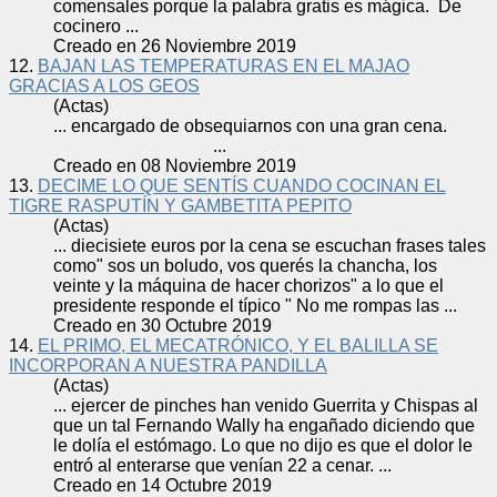
comensales porque la palabra gratis es mágica. De
cocinero ...
Creado en 26 Noviembre 2019
12.
BAJAN LAS TEMPERATURAS EN EL MAJAO
GRACIAS A LOS GEOS
(Actas)
... encargado de obsequiarnos con una gran
cena
.
...
Creado en 08 Noviembre 2019
13.
DECIME LO QUE SENTÍS CUANDO COCINAN EL
TIGRE RASPUTÍN Y GAMBETITA PEPITO
(Actas)
... diecisiete euros por la
cena
se escuchan frases tales
como" sos un boludo, vos querés la chancha, los
veinte y la máquina de hacer chorizos" a lo que el
presidente responde el típico " No me rompas las ...
Creado en 30 Octubre 2019
14.
EL PRIMO, EL MECATRÓNICO, Y EL BALILLA SE
INCORPORAN A NUESTRA PANDILLA
(Actas)
... ejercer de pinches han venido Guerrita y Chispas al
que un tal Fernando Wally ha engañado diciendo que
le dolía el estómago. Lo que no dijo es que el dolor le
entró al enterarse que venían 22 a
cena
r. ...
Creado en 14 Octubre 2019