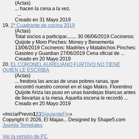
(Actas)
... hacen la
cena
a la vez.
...
Creado en 31 Mayo 2019
19.
2º Cuadrante de cocina 2019
(Actas)
Total socios a participar........ 30 06/06/2019 Cocineros:
Quijote y Moro Pinches: Money y Benemerita
13/06/2019 Cocineros: Madriles y Matabichos Pinches:
Gasoleo y Guardian 27/06/2019
Cena
oficial de ...
Creado en 20 Mayo 2019
20.
EL CORONEL AURELIANO FURTIVO NO TIENE
QUIEN LE ESCRIBA
(Actas)
... freidora las ancas de unas pobres ranas, que
encontró nuestro coronel en el lago Makro. Florentino
Quijote Ariza las puso en unas bandejas blancas antes
de llevarlas a la mesa. Aquella es
cena
le recordó ...
Creado en 20 Mayo 2019
«
Iniciar
Previo
1
2
3
Siguiente
Fin
»
Copyright © 2026. El Majao... Designed by Shape5.com
Joomla Templates
Ver la versión de PC