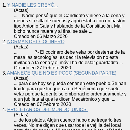
1.
Y NADIE LES CREYÓ...
(Actas)
... Nadie pensó que el Candidato viniese a la
cena
y
menos sin silla de ruedas y aquí estaba con un bastón
tipo Antonio Gala y hablando de la Constitución. Mal
bicho nunca muere y al final se sale ...
Creado en 06 Marzo 2020
2.
NORMAS DEL COCINERO
(Actas)
... 7- El cocinero debe velar por desterrar de la
mesa las tecnologías, es decir la televisión no está
invitada a la
cena
y el móvil ha de estar guardadito ...
Creado en 27 Febrero 2020
3.
AMANECE QUE NO ES POCO (SEGUNDA PARTE)
(Actas)
... para que hoy se pueda
cena
r en este pueblo.Se han
traído para que frieguen a un Benémerita que suele
velar porque la gente se emborrache ordenadamente y
a un jubileta al que le dicen Mecatrónico y que, ...
Creado en 07 Febrero 2020
4.
PROLETARIOS DEL MUNDO, UNÍOS.
(Actas)
... de los platos. Algún cuenco hubo que fregarlo tres
veces. No me digan que usar toda la vajilla del local