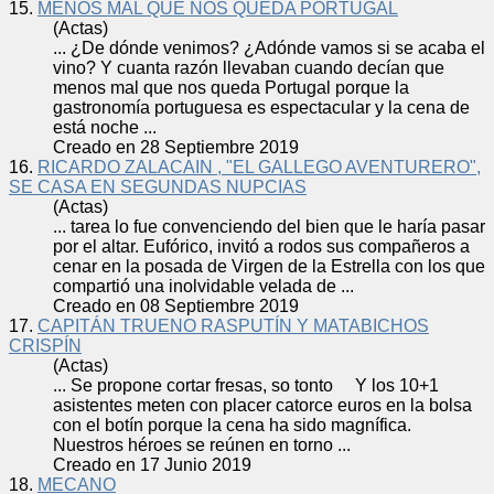
15.
MENOS MAL QUE NOS QUEDA PORTUGAL
(Actas)
... ¿De dónde venimos? ¿Adónde vamos si se acaba el
vino? Y cuanta razón llevaban cuando decían que
menos mal que nos queda Portugal porque la
gastronomía portuguesa es espectacular y la
cena
de
está noche ...
Creado en 28 Septiembre 2019
16.
RICARDO ZALACAIN , "EL GALLEGO AVENTURERO",
SE CASA EN SEGUNDAS NUPCIAS
(Actas)
... tarea lo fue convenciendo del bien que le haría pasar
por el altar. Eufórico, invitó a rodos sus compañeros a
cena
r en la posada de Virgen de la Estrella con los que
compartió una inolvidable velada de ...
Creado en 08 Septiembre 2019
17.
CAPITÁN TRUENO RASPUTÍN Y MATABICHOS
CRISPÍN
(Actas)
... Se propone cortar fresas, so tonto Y los 10+1
asistentes meten con placer catorce euros en la bolsa
con el botín porque la
cena
ha sido magnífica.
Nuestros héroes se reúnen en torno ...
Creado en 17 Junio 2019
18.
MECANO