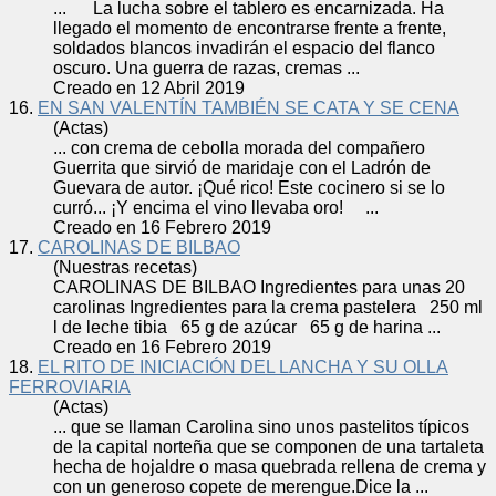
... La lucha sobre el tablero es encarnizada. Ha
llegado el momento de encontrarse frente a frente,
soldados blancos invadirán el espacio del flanco
oscuro. Una guerra de razas,
crema
s ...
Creado en 12 Abril 2019
16.
EN SAN VALENTÍN TAMBIÉN SE CATA Y SE CENA
(Actas)
... con
crema
de cebolla morada del compañero
Guerrita que sirvió de maridaje con el Ladrón de
Guevara de autor. ¡Qué rico! Este cocinero si se lo
curró... ¡Y encima el vino llevaba oro! ...
Creado en 16 Febrero 2019
17.
CAROLINAS DE BILBAO
(Nuestras recetas)
CAROLINAS DE BILBAO Ingredientes para unas 20
carolinas Ingredientes para la
crema
pastelera 250 ml
l de leche tibia 65 g de azúcar 65 g de harina ...
Creado en 16 Febrero 2019
18.
EL RITO DE INICIACIÓN DEL LANCHA Y SU OLLA
FERROVIARIA
(Actas)
... que se llaman Carolina sino unos pastelitos típicos
de la capital norteña que se componen de una tartaleta
hecha de hojaldre o masa quebrada rellena de
crema
y
con un generoso copete de merengue.Dice la ...