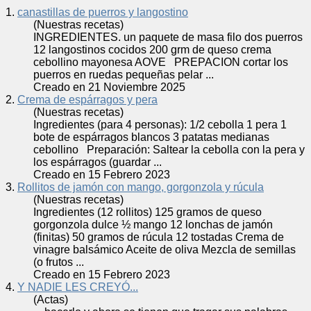
1.
canastillas de puerros y langostino
(Nuestras recetas)
INGREDIENTES. un paquete de masa filo dos puerros
12 langostinos cocidos 200 grm de queso
crema
cebollino mayonesa AOVE PREPACION cortar los
puerros en ruedas pequeñas pelar ...
Creado en 21 Noviembre 2025
2.
Crema de espárragos y pera
(Nuestras recetas)
Ingredientes (para 4 personas): 1/2 cebolla 1 pera 1
bote de espárragos blancos 3 patatas medianas
cebollino Preparación: Saltear la cebolla con la pera y
los espárragos (guardar ...
Creado en 15 Febrero 2023
3.
Rollitos de jamón con mango, gorgonzola y rúcula
(Nuestras recetas)
Ingredientes (12 rollitos) 125 gramos de queso
gorgonzola dulce ½ mango 12 lonchas de jamón
(finitas) 50 gramos de rúcula 12 tostadas
Crema
de
vinagre balsámico Aceite de oliva Mezcla de semillas
(o frutos ...
Creado en 15 Febrero 2023
4.
Y NADIE LES CREYÓ...
(Actas)