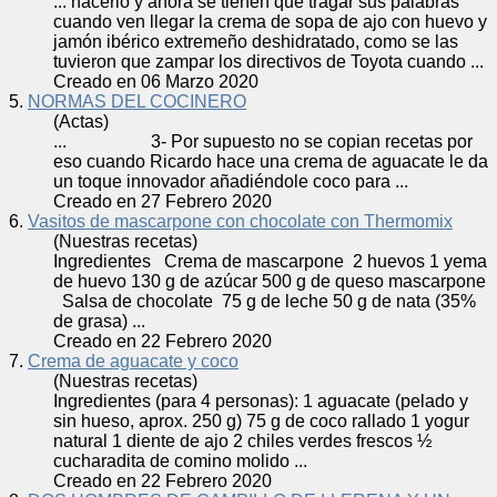
... hacerlo y ahora se tienen que tragar sus palabras
cuando ven llegar la
crema
de sopa de ajo con huevo y
jamón ibérico extremeño deshidratado, como se las
tuvieron que zampar los directivos de Toyota cuando ...
Creado en 06 Marzo 2020
5.
NORMAS DEL COCINERO
(Actas)
... 3- Por supuesto no se copian recetas por
eso cuando Ricardo hace una
crema
de aguacate le da
un toque innovador añadiéndole coco para ...
Creado en 27 Febrero 2020
6.
Vasitos de mascarpone con chocolate con Thermomix
(Nuestras recetas)
Ingredientes
Crema
de mascarpone 2 huevos 1 yema
de huevo 130 g de azúcar 500 g de queso mascarpone
Salsa de chocolate 75 g de leche 50 g de nata (35%
de grasa) ...
Creado en 22 Febrero 2020
7.
Crema de aguacate y coco
(Nuestras recetas)
Ingredientes (para 4 personas): 1 aguacate (pelado y
sin hueso, aprox. 250 g) 75 g de coco rallado 1 yogur
natural 1 diente de ajo 2 chiles verdes frescos ½
cucharadita de comino molido ...
Creado en 22 Febrero 2020