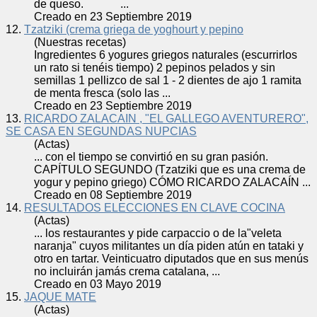
de queso. ...
Creado en 23 Septiembre 2019
12.
Tzatziki (crema griega de yoghourt y pepino
(Nuestras recetas)
Ingredientes 6 yogures griegos naturales (escurrirlos
un rato si tenéis tiempo) 2 pepinos pelados y sin
semillas 1 pellizco de sal 1 - 2 dientes de ajo 1 ramita
de menta fresca (solo las ...
Creado en 23 Septiembre 2019
13.
RICARDO ZALACAIN , "EL GALLEGO AVENTURERO",
SE CASA EN SEGUNDAS NUPCIAS
(Actas)
... con el tiempo se convirtió en su gran pasión.
CAPÍTULO SEGUNDO (Tzatziki que es una
crema
de
yogur y pepino griego) CÓMO RICARDO ZALACAÍN ...
Creado en 08 Septiembre 2019
14.
RESULTADOS ELECCIONES EN CLAVE COCINA
(Actas)
... los restaurantes y pide carpaccio o de la"veleta
naranja" cuyos militantes un día piden atún en tataki y
otro en tartar. Veinticuatro diputados que en sus menús
no incluirán jamás
crema
catalana, ...
Creado en 03 Mayo 2019
15.
JAQUE MATE
(Actas)