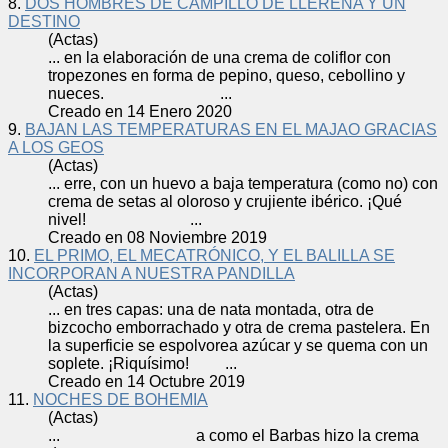
8.
DOS HOMBRES DE CAMPILLO DE LLERENA Y UN
DESTINO
(Actas)
... en la elaboración de una
crema
de coliflor con
tropezones en forma de pepino, queso, cebollino y
nueces. ...
Creado en 14 Enero 2020
9.
BAJAN LAS TEMPERATURAS EN EL MAJAO GRACIAS
A LOS GEOS
(Actas)
... erre, con un huevo a baja temperatura (como no) con
crema
de setas al oloroso y crujiente ibérico. ¡Qué
nivel! ...
Creado en 08 Noviembre 2019
10.
EL PRIMO, EL MECATRÓNICO, Y EL BALILLA SE
INCORPORAN A NUESTRA PANDILLA
(Actas)
... en tres capas: una de nata montada, otra de
bizcocho emborrachado y otra de
crema
pastelera. En
la superficie se espolvorea azúcar y se quema con un
soplete. ¡Riquísimo! ...
Creado en 14 Octubre 2019
11.
NOCHES DE BOHEMIA
(Actas)
... a como el Barbas hizo la
crema