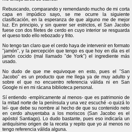
Rebuscando, comparando y remendando mucho de mi corta
capa en impúdico sayo, se me ocurre la siguiente
clasificación, en la esperanza de que alguno me de mejor
luz. En principio, y sin querer ser estrictos, el San Jacobo
fuese con dos filetes de cerdo en cuyo interior se resguarda
el queso todo ello rebozado y frito.
No tengo tan claro que el cerdo haya de intervenir en formato
"jamón", y la percepción que tengo es que hoy en día es el
jamón cocido (mal llamado "de York") el ingrediente más
usado.
No dudo de que me equivoque en esto, pues el "San
Jacobo" es un producto que me llega ya de muy adulto y
sobre el que no encuentro referencia válida ni en San
Google ni en mi rácana biblioteca personal.
Sí entiendo -empíricamente al menos- que es patrimonio de
la mitad norte de la península y una vez escuché -o quizá lo
leí- que debe su nombre al hecho de que su contenido neto
en cerdo ahuyentaba a los moriscos (San Jacobo es el
apóstol Santiago). Lo dudo bastante, pues eso indicaría un
antiquísimo origen de la receta y repito que yo al menos no
tengo referencia válida alguna.