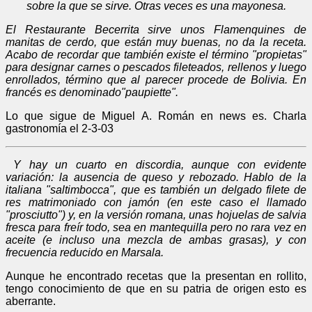
sobre la que se sirve. Otras veces es una mayonesa.
El Restaurante Becerrita sirve unos Flamenquines de
manitas de cerdo, que están muy buenas, no da la receta.
Acabo de recordar que también existe el término "propietas"
para designar carnes o pescados fileteados, rellenos y luego
enrollados, término que al parecer procede de Bolivia. En
francés es denominado"paupiette".
Lo que sigue de Miguel A. Román en news es. Charla
gastronomía el 2-3-03
Y hay un cuarto en discordia, aunque con evidente
variación: la ausencia de queso y rebozado. Hablo de la
italiana "saltimbocca", que es también un delgado filete de
res matrimoniado con jamón (en este caso el llamado
"prosciutto") y, en la versión romana, unas hojuelas de salvia
fresca para freír todo, sea en mantequilla pero no rara vez en
aceite (e incluso una mezcla de ambas grasas), y con
frecuencia reducido en Marsala.
Aunque he encontrado recetas que la presentan en rollito,
tengo conocimiento de que en su patria de origen esto es
aberrante.