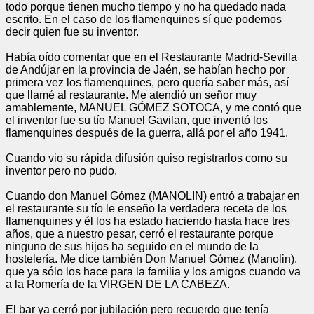
todo porque tienen mucho tiempo y no ha quedado nada
escrito. En el caso de los flamenquines sí que podemos
decir quien fue su inventor.
Había oído comentar que en el Restaurante Madrid-Sevilla
de Andújar en la provincia de Jaén, se habían hecho por
primera vez los flamenquines, pero quería saber más, así
que llamé al restaurante. Me atendió un señor muy
amablemente, MANUEL GÓMEZ SOTOCA, y me contó que
el inventor fue su tío Manuel Gavilan, que inventó los
flamenquines después de la guerra, allá por el año 1941.
Cuando vio su rápida difusión quiso registrarlos como su
inventor pero no pudo.
Cuando don Manuel Gómez (MANOLIN) entró a trabajar en
el restaurante su tío le enseño la verdadera receta de los
flamenquines y él los ha estado haciendo hasta hace tres
años, que a nuestro pesar, cerró el restaurante porque
ninguno de sus hijos ha seguido en el mundo de la
hostelería. Me dice también Don Manuel Gómez (Manolin),
que ya sólo los hace para la familia y los amigos cuando va
a la Romería de la VIRGEN DE LA CABEZA.
El bar ya cerró por jubilación pero recuerdo que tenía