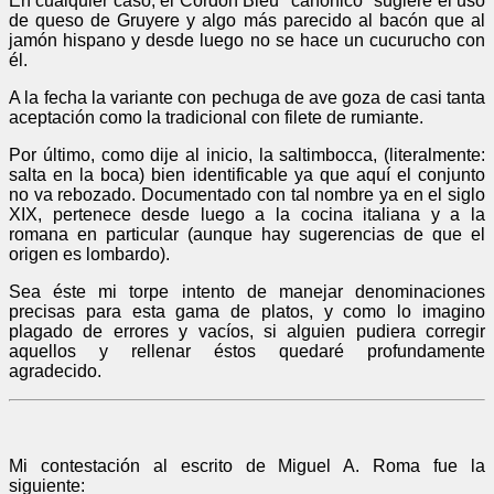
En cualquier caso, el Cordon Bleu "canónico" sugiere el uso
de queso de Gruyere y algo más parecido al bacón que al
jamón hispano y desde luego no se hace un cucurucho con
él.
A la fecha la variante con pechuga de ave goza de casi tanta
aceptación como la tradicional con filete de rumiante.
Por último, como dije al inicio, la saltimbocca, (literalmente:
salta en la boca) bien identificable ya que aquí el conjunto
no va rebozado. Documentado con tal nombre ya en el siglo
XIX, pertenece desde luego a la cocina italiana y a la
romana en particular (aunque hay sugerencias de que el
origen es lombardo).
Sea éste mi torpe intento de manejar denominaciones
precisas para esta gama de platos, y como lo imagino
plagado de errores y vacíos, si alguien pudiera corregir
aquellos y rellenar éstos quedaré profundamente
agradecido.
Mi contestación al escrito de Miguel A. Roma fue la
siguiente: