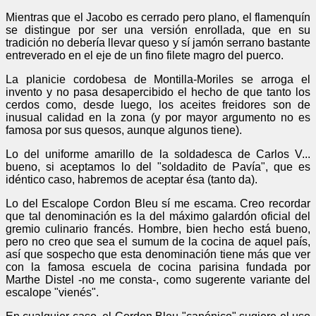
Mientras que el Jacobo es cerrado pero plano, el flamenquín
se distingue por ser una versión enrollada, que en su
tradición no debería llevar queso y sí jamón serrano bastante
entreverado en el eje de un fino filete magro del puerco.
La planicie cordobesa de Montilla-Moriles se arroga el
invento y no pasa desapercibido el hecho de que tanto los
cerdos como, desde luego, los aceites freidores son de
inusual calidad en la zona (y por mayor argumento no es
famosa por sus quesos, aunque algunos tiene).
Lo del uniforme amarillo de la soldadesca de Carlos V...
bueno, si aceptamos lo del "soldadito de Pavía", que es
idéntico caso, habremos de aceptar ésa (tanto da).
Lo del Escalope Cordon Bleu sí me escama. Creo recordar
que tal denominación es la del máximo galardón oficial del
gremio culinario francés. Hombre, bien hecho está bueno,
pero no creo que sea el sumum de la cocina de aquel país,
así que sospecho que esta denominación tiene más que ver
con la famosa escuela de cocina parisina fundada por
Marthe Distel -no me consta-, como sugerente variante del
escalope "vienés".