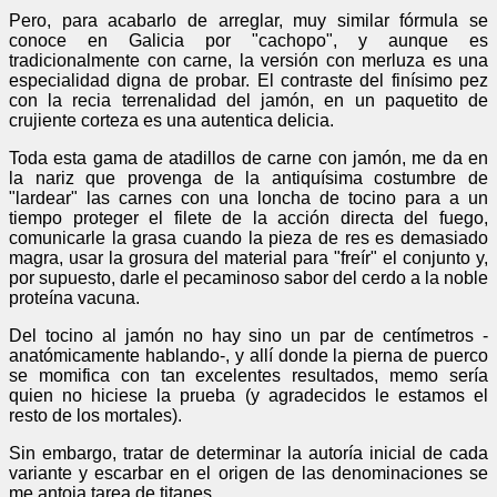
Pero, para acabarlo de arreglar, muy similar fórmula se
conoce en Galicia por "cachopo", y aunque es
tradicionalmente con carne, la versión con merluza es una
especialidad digna de probar. El contraste del finísimo pez
con la recia terrenalidad del jamón, en un paquetito de
crujiente corteza es una autentica delicia.
Toda esta gama de atadillos de carne con jamón, me da en
la nariz que provenga de la antiquísima costumbre de
"lardear" las carnes con una loncha de tocino para a un
tiempo proteger el filete de la acción directa del fuego,
comunicarle la grasa cuando la pieza de res es demasiado
magra, usar la grosura del material para "freír" el conjunto y,
por supuesto, darle el pecaminoso sabor del cerdo a la noble
proteína vacuna.
Del tocino al jamón no hay sino un par de centímetros -
anatómicamente hablando-, y allí donde la pierna de puerco
se momifica con tan excelentes resultados, memo sería
quien no hiciese la prueba (y agradecidos le estamos el
resto de los mortales).
Sin embargo, tratar de determinar la autoría inicial de cada
variante y escarbar en el origen de las denominaciones se
me antoja tarea de titanes.