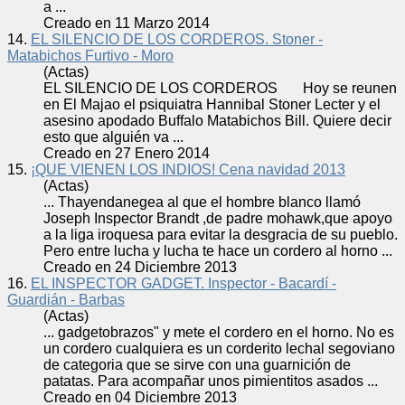
a ...
Creado en 11 Marzo 2014
14.
EL SILENCIO DE LOS CORDEROS. Stoner -
Matabichos Furtivo - Moro
(Actas)
EL SILENCIO DE LOS
CORDERO
S Hoy se reunen
en El Majao el psiquiatra Hannibal Stoner Lecter y el
asesino apodado Buffalo Matabichos Bill. Quiere decir
esto que alguién va ...
Creado en 27 Enero 2014
15.
¡QUE VIENEN LOS INDIOS! Cena navidad 2013
(Actas)
... Thayendanegea al que el hombre blanco llamó
Joseph Inspector Brandt ,de padre mohawk,que apoyo
a la liga iroquesa para evitar la desgracia de su pueblo.
Pero entre lucha y lucha te hace un
cordero
al horno ...
Creado en 24 Diciembre 2013
16.
EL INSPECTOR GADGET. Inspector - Bacardí -
Guardián - Barbas
(Actas)
... gadgetobrazos" y mete el
cordero
en el horno. No es
un
cordero
cualquiera es un corderito lechal segoviano
de categoria que se sirve con una guarnición de
patatas. Para acompañar unos pimientitos asados ...
Creado en 04 Diciembre 2013