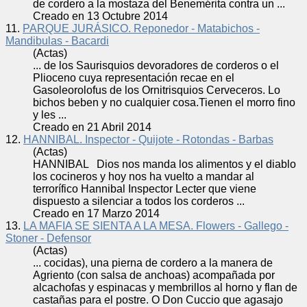
de
cordero
a la mostaza del Benemérita contra un ...
Creado en 13 Octubre 2014
11.
PARQUE JURÁSICO. Reponedor - Matabichos -
Mandibulas - Bacardi
(Actas)
... de los Saurisquios devoradores de
cordero
s o el
Plioceno cuya representación recae en el
Gasoleorolofus de los Ornitrisquios Cerveceros. Lo
bichos beben y no cualquier cosa.Tienen el morro fino
y les ...
Creado en 21 Abril 2014
12.
HANNIBAL. Inspector - Quijote - Rotondas - Barbas
(Actas)
HANNIBAL Dios nos manda los alimentos y el diablo
los cocineros y hoy nos ha vuelto a mandar al
terrorífico Hannibal Inspector Lecter que viene
dispuesto a silenciar a todos los
cordero
s ...
Creado en 17 Marzo 2014
13.
LA MAFIA SE SIENTA A LA MESA. Flowers - Gallego -
Stoner - Defensor
(Actas)
... cocidas), una pierna de
cordero
a la manera de
Agriento (con salsa de anchoas) acompañada por
alcachofas y espinacas y membrillos al horno y flan de
castañas para el postre. O Don Cuccio que agasajo