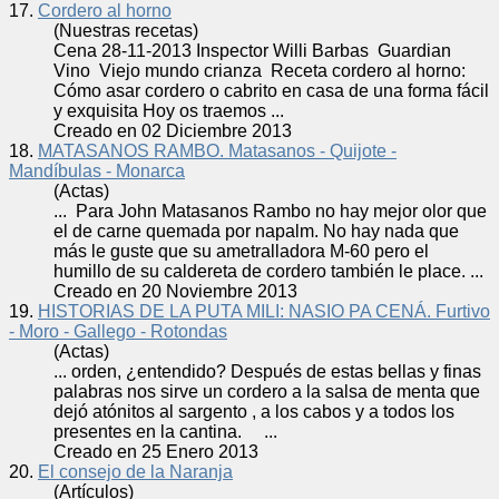
17.
Cordero al horno
(Nuestras recetas)
Cena 28-11-2013 Inspector Willi Barbas Guardian
Vino Viejo mundo crianza Receta
cordero
al horno:
Cómo asar
cordero
o cabrito en casa de una forma fácil
y exquisita Hoy os traemos ...
Creado en 02 Diciembre 2013
18.
MATASANOS RAMBO. Matasanos - Quijote -
Mandíbulas - Monarca
(Actas)
... Para John Matasanos Rambo no hay mejor olor que
el de carne quemada por napalm. No hay nada que
más le guste que su ametralladora M-60 pero el
humillo de su caldereta de
cordero
también le place. ...
Creado en 20 Noviembre 2013
19.
HISTORIAS DE LA PUTA MILI: NASIO PA CENÁ. Furtivo
- Moro - Gallego - Rotondas
(Actas)
... orden, ¿entendido? Después de estas bellas y finas
palabras nos sirve un
cordero
a la salsa de menta que
dejó atónitos al sargento , a los cabos y a todos los
presentes en la cantina. ...
Creado en 25 Enero 2013
20.
El consejo de la Naranja
(Artículos)