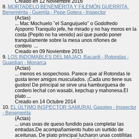
Creado en 12 Noviembre 2016
8.
MORTADELO BENEMÉRITA Y FILEMÓN GUERRITA.
Benemérita - Guerrita - Pepe Gotera - Inspector
(Actas)
... Mac Mochuelo "el Sanguijuelo" o Godofredo
Ajoporro Tranquilo jefe, he mirado y no hay moros en la
costa (Pepito no ha venido) así que puedo poner
tranquilamente sobre la mesa unos riñones de
cordero
...
Creado en 09 Noviembre 2015
9.
LOS INDOMABLES DEL MAJAO. Bacardi - Rotondas -
Guardian - Monarca
(Actas)
... menos es sospechoso. Parece que al Rotondas le
gusta tener amigos musculados. ¡Cada uno tiene sus
gustos! De principal se sirve una hamburguesa de
cordero
lechal con wasabi, kepchup y mahonesa.El
plato ...
Creado en 14 Octubre 2014
10.
EL ÚLTIMO INSPECTOR SAMURAI. Gasoleo - Inspector
- Benemerita
(Actas)
... unas uvas de queso fundido para completar las
entradas.De acompañamiento hubo un surtido de
aceitunas. De plato principal lucharon unas costillitas