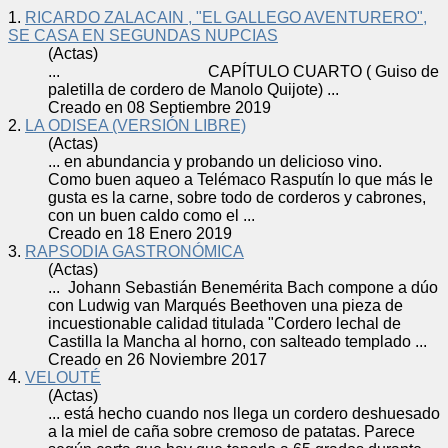
1.
RICARDO ZALACAIN , "EL GALLEGO AVENTURERO",
SE CASA EN SEGUNDAS NUPCIAS
(Actas)
... CAPÍTULO CUARTO ( Guiso de
paletilla de
cordero
de Manolo Quijote) ...
Creado en 08 Septiembre 2019
2.
LA ODISEA (VERSIÓN LIBRE)
(Actas)
... en abundancia y probando un delicioso vino.
Como buen aqueo a Telémaco Rasputín lo que más le
gusta es la carne, sobre todo de
cordero
s y cabrones,
con un buen caldo como el ...
Creado en 18 Enero 2019
3.
RAPSODIA GASTRONÓMICA
(Actas)
... Johann Sebastián Benemérita Bach compone a dúo
con Ludwig van Marqués Beethoven una pieza de
incuestionable calidad titulada "
Cordero
lechal de
Castilla la Mancha al horno, con salteado templado ...
Creado en 26 Noviembre 2017
4.
VELOUTÉ
(Actas)
... está hecho cuando nos llega un
cordero
deshuesado
a la miel de caña sobre cremoso de patatas. Parece