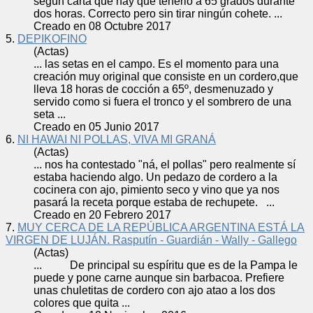
según carta que hay que tenerlo a 65 grados durante
dos horas. Correcto pero sin tirar ningún cohete. ...
Creado en 08 Octubre 2017
5.
DEPIKOFINO
(Actas)
... las setas en el campo. Es el momento para una
creación muy original que consiste en un
cordero
,que
lleva 18 horas de cocción a 65º, desmenuzado y
servido como si fuera el tronco y el sombrero de una
seta ...
Creado en 05 Junio 2017
6.
NI HAWAI NI POLLAS, VIVA MI GRANÁ
(Actas)
... nos ha contestado "ná, el pollas" pero realmente sí
estaba haciendo algo. Un pedazo de
cordero
a la
cocinera con ajo, pimiento seco y vino que ya nos
pasará la receta porque estaba de rechupete. ...
Creado en 20 Febrero 2017
7.
MUY CERCA DE LA REPÚBLICA ARGENTINA ESTÁ LA
VIRGEN DE LUJÁN. Rasputín - Guardián - Wally - Gallego
(Actas)
... De principal su espíritu que es de la Pampa le
puede y pone carne aunque sin barbacoa. Prefiere
unas chuletitas de
cordero
con ajo atao a los dos
colores que quita ...