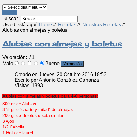
LOGIN
Buscar...
Usted está aquí:
Home
//
Recetas
//
Nuestras Recetas
//
Alubias con almejas y boletus
Alubias con almejas y boletus
Valoración:
/ 1
Malo
Bueno
Creado en Jueves, 20 Octubre 2016 18:53
Escrito por Antonio González Carranza
Visitas: 1893
Alubias con almejas y boletus para 4-6 personas:
300 gr de Alubias
375 gr o “cuarto y mitad” de almejas
200 gr de Boletus o seta similar
3 Ajos
1/2 Cebolla
1 Hola de laurel