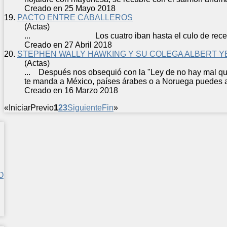
Creado en 25 Mayo 2018
19.
PACTO ENTRE CABALLEROS
(Actas)
... Los cuatro iban hasta el culo de
rece
Creado en 27 Abril 2018
20.
STEPHEN WALLY HAWKING Y SU COLEGA ALBERT Y
(Actas)
... Después nos obsequió con la "Ley de no hay mal qu
te manda a México, países árabes o a Noruega puedes
Creado en 16 Marzo 2018
«
Iniciar
Previo
1
2
3
Siguiente
Fin
»
O