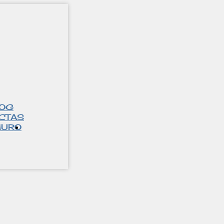
LOG
CTAS
URO