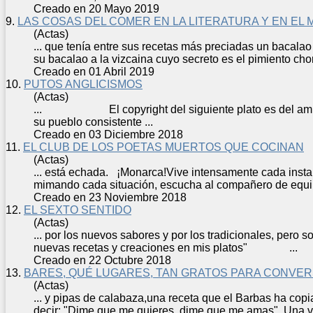
Creado en 20 Mayo 2019
9.
LAS COSAS DEL COMER EN LA LITERATURA Y EN EL 
(Actas)
... que tenía entre sus
receta
s más preciadas un bacalao 
su bacalao a la vizcaina cuyo secreto es el pimiento chori
Creado en 01 Abril 2019
10.
PUTOS ANGLICISMOS
(Actas)
... El copyright del siguiente plato es del ami
su pueblo consistente ...
Creado en 03 Diciembre 2018
11.
EL CLUB DE LOS POETAS MUERTOS QUE COCINAN
(Actas)
... está echada. ¡Monarca!Vive intensamente cada instan
mimando cada situación, escucha al compañero de equip
Creado en 23 Noviembre 2018
12.
EL SEXTO SENTIDO
(Actas)
... por los nuevos sabores y por los tradicionales, pero 
nuevas
receta
s y creaciones en mis platos" ...
Creado en 22 Octubre 2018
13.
BARES, QUÉ LUGARES, TAN GRATOS PARA CONVE
(Actas)
... y pipas de calabaza,una
receta
que el Barbas ha copiad
decir: "Dime que me quieres, dime que me amas". Una vez