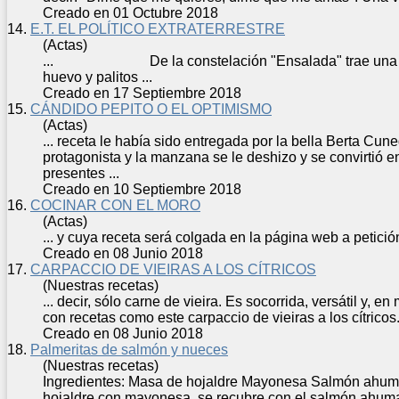
Creado en 01 Octubre 2018
14.
E.T. EL POLÍTICO EXTRATERRESTRE
(Actas)
... De la constelación "Ensalada" trae un
huevo y palitos ...
Creado en 17 Septiembre 2018
15.
CÁNDIDO PEPITO O EL OPTIMISMO
(Actas)
...
receta
le había sido entregada por la bella Berta Cun
protagonista y la manzana se le deshizo y se convirtió 
presentes ...
Creado en 10 Septiembre 2018
16.
COCINAR CON EL MORO
(Actas)
... y cuya
receta
será colgada en la página web
Creado en 08 Junio 2018
17.
CARPACCIO DE VIEIRAS A LOS CÍTRICOS
(Nuestras recetas)
... decir, sólo carne de vieira. Es socorrida, versátil y
con
receta
s como este carpaccio de vieiras a los cítricos.
Creado en 08 Junio 2018
18.
Palmeritas de salmón y nueces
(Nuestras recetas)
Ingredientes: Masa de hojaldre Mayonesa Salmón ah
hojaldre con mayonesa, se recubre con el salmón ahuma