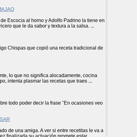
MAJAO
de Escocia al horno y Adolfo Padrino la tiene en
cero que le da sabor y textura a la salsa. ...
go Chispas que copió una
receta
tradicional de
te, lo que no significa alocadamente, cocina
o, intenta plasmar las
receta
s que traes ...
sobre todo poder decir la frase "En ocasiones veo
RSAR
o de una amiga. A ver si entre recetitas le va a
 finalizada su actuación promete estar ...