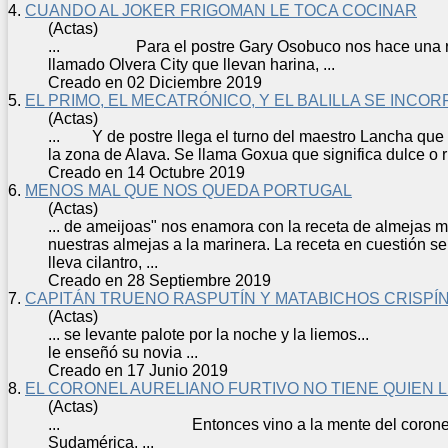
4.
CUANDO AL JOKER FRIGOMAN LE TOCA COCINAR
(Actas)
... Para el postre Gary Osobuco nos hace una
llamado Olvera City que llevan harina, ...
Creado en 02 Diciembre 2019
5.
EL PRIMO, EL MECATRÓNICO, Y EL BALILLA SE INCO
(Actas)
... Y de postre llega el turno del maestro Lancha que
la zona de Alava. Se llama Goxua que significa dulce o ri
Creado en 14 Octubre 2019
6.
MENOS MAL QUE NOS QUEDA PORTUGAL
(Actas)
... de ameijoas" nos enamora con la
receta
de almejas má
nuestras almejas a la marinera. La
receta
en cuestión se
lleva cilantro, ...
Creado en 28 Septiembre 2019
7.
CAPITÁN TRUENO RASPUTÍN Y MATABICHOS CRISPÍ
(Actas)
... se levante palote por la noche y la liemos... 
le enseñó su novia ...
Creado en 17 Junio 2019
8.
EL CORONEL AURELIANO FURTIVO NO TIENE QUIEN 
(Actas)
... Entonces vino a la mente del corone
Sudamérica, ...