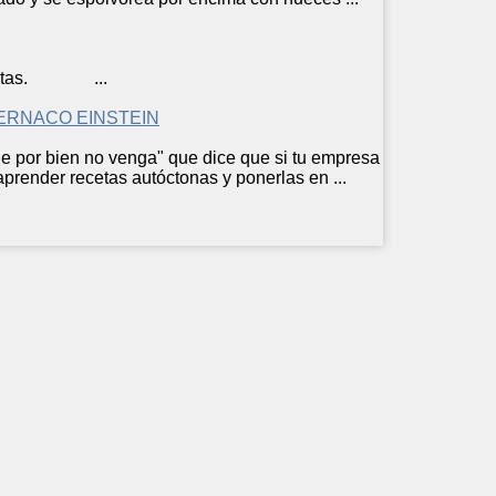
ta
s. ...
ERNACO EINSTEIN
e por bien no venga" que dice que si tu empresa
 aprender
receta
s autóctonas y ponerlas en ...