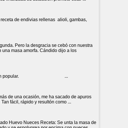
a
receta
de endivias rellenas alioli, gambas,
egunda. Pero la desgracia se cebó con nuestra
en una masa amorfa. Cándido dijo a los
 a petición popular. ...
, en más de una ocasión, me ha sacado de apuros
 Tan fácil, rápido y resultón como ...
umado Huevo Nueces
Receta
: Se unta la masa de
do y se espolvorea por encima con nueces ...