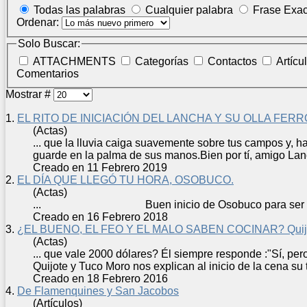
Todas las palabras
Cualquier palabra
Frase Exac
Ordenar:
Solo Buscar:
ATTACHMENTS
Categorías
Contactos
Artícu
Comentarios
Mostrar #
1.
EL RITO DE INICIACIÓN DEL LANCHA Y SU OLLA FERR
(Actas)
... que la lluvia caiga suavemente sobre tus campos y, h
guarde en la palma de sus manos.Bien por tí, amigo La
Creado en 11 Febrero 2019
2.
EL DÍA QUE LLEGÓ TU HORA, OSOBUCO.
(Actas)
... Buen
inicio
de Osobuco para ser 
Creado en 16 Febrero 2018
3.
¿EL BUENO, EL FEO Y EL MALO SABEN COCINAR? Quijote
(Actas)
... que vale 2000 dólares? Él siempre responde :"Sí, per
Quijote y Tuco Moro nos explican al
inicio
de la cena su t
Creado en 18 Febrero 2016
4.
De Flamenquines y San Jacobos
(Artículos)