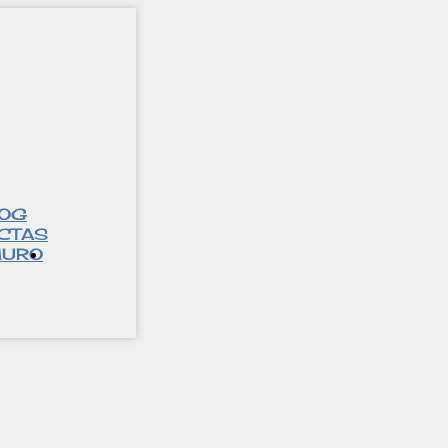
LOG
CTAS
URO