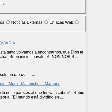
ta:
los
Noticias Externas
Enlaces Web
OVIARIA
asta tanto volvamos a encontrarnos, que Dios te
ncha. ¡Buen
inicio
chavalote! NON NOBIS ...
sólo un rapaz. ...
 - Moro - Matabichos - Marques
o tú no te pareces al que los va a cobrar". Rubio
eoría: "El mundo está dividido en ...