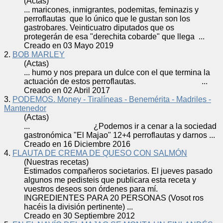
(Actas)
... maricones, inmigrantes, podemitas, feminazis y
perro
flauta
s que lo único que le gustan son los
gastrobares. Veinticuatro diputados que os
protegerán de esa "derechita cobarde" que llega ...
Creado en 03 Mayo 2019
2.
BOB MARLEY
(Actas)
... humo y nos prepara un dulce con el que termina la
actuación de estos perro
flauta
s. ...
Creado en 02 Abril 2017
3.
PODEMOS. Money - Tiralíneas - Benemérita - Madriles -
Mantenedor
(Actas)
... ¿Podemos ir a cenar a la sociedad
gastronómica "El Majao" 12+4 perro
flauta
s y darnos ...
Creado en 16 Diciembre 2016
4.
FLAUTA DE CREMA DE QUESO CON SALMÓN
(Nuestras recetas)
Estimados compañeros societarios. El jueves pasado
algunos me pedisteis que publicara esta receta y
vuestros deseos son órdenes para mí.
INGREDIENTES PARA 20 PERSONAS (Vosot ros
hacéis la división pertinente) ...
Creado en 30 Septiembre 2012