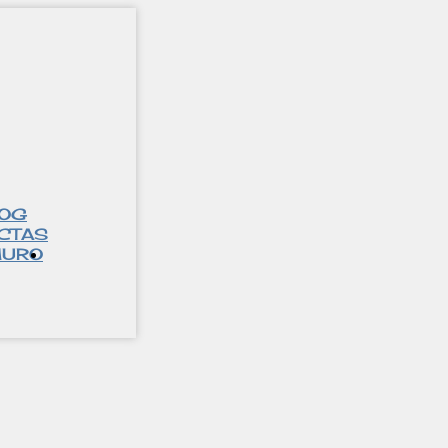
LOG
CTAS
URO